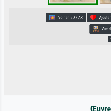
Voir en 3D / AR
Ajouter 
Vue de 
Œuvres