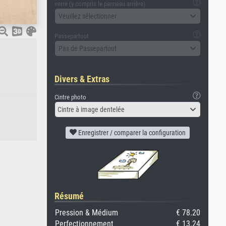
verre (y compris le panneau arrière)
Veuillez sélectionner
Passepartout
Pas de Passepartout
Divers & Extras
Cintre photo
Cintre à image dentelée
Enregistrer / comparer la configuration
Résumé
Pression & Médium
€ 78.20
Perfectionnement
€ 13.24