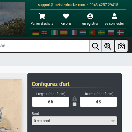
support@meisterdrucke.com · 0043 4257 29415
Panier d'achats
Favoris
enregistrer
se connecter
Configurez d'art
Largeur (motif, cm)
Hauteur (motif, cm)
Bord
0 cm bord