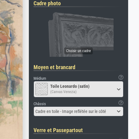
Cadre photo
Moyen et brancard
Médium
Toile Leonardo (satin)
(Canvas Venezia)
Châssis
Cadre en toile - Image reflétée sur le côté
Verre et Passepartout