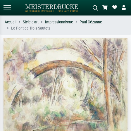
Accueil
Style d'art
Impressionnisme
Paul Cézanne
Le Pont de Trois-Sautets
Recherche standard
Recherche d'images IA
Recherchez par artiste, titre ou style –
Décrivez la scène – ex. prairie verte,
ex. Monet, Nuit étoilée,
abstrait avec beaucoup de rouge,
impressionnisme, vague de Hokusai,
tableau sombre, nu debout près d'un
nu.
arbre.