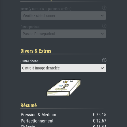
verre (y compris le panneau arrière)
Veuillez sélectionner
Passepartout
Pas de Passepartout
Divers & Extras
Cintre photo
Cintre à image dentelée
Résumé
Pression & Médium
€ 75.15
Perfectionnement
€ 12.67