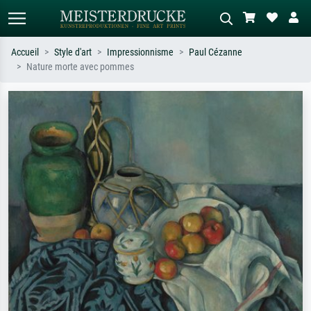
Accueil
Style d'art
Impressionnisme
Paul Cézanne
Nature morte avec pommes
Recherche standard
Recherche d'images IA
Recherchez par artiste, titre ou style –
Décrivez la scène – ex. prairie verte,
ex. Monet, Nuit étoilée,
abstrait avec beaucoup de rouge,
impressionnisme, vague de Hokusai,
tableau sombre, nu debout près d'un
nu.
arbre.