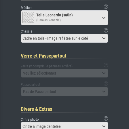
Médium
Toile Leonardo (satin)
(Canvas Venezia)
Châssis
Cadre en toile - Image reflétée sur le côté
Verre et Passepartout
verre (y compris le panneau arrière)
Veuillez sélectionner
Passepartout
Pas de Passepartout
Divers & Extras
Cintre photo
Cintre à image dentelée