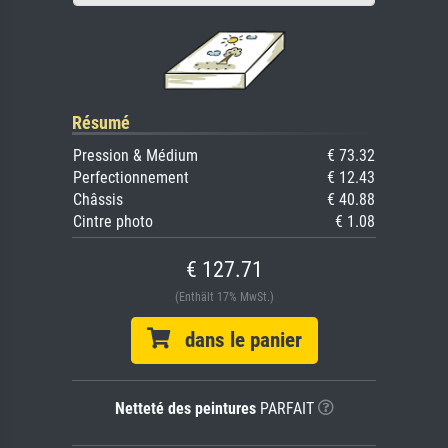
Résumé
Pression & Médium
€ 73.32
Perfectionnement
€ 12.43
Châssis
€ 40.88
Cintre photo
€ 1.08
€ 127.71
(Enthält 17% MwSt.)
dans le panier
Netteté des peintures
PARFAIT