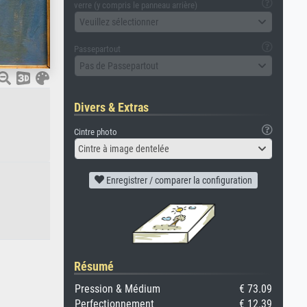
verre (y compris le panneau arrière)
Veuillez sélectionner
Passepartout
Pas de Passepartout
Divers & Extras
Cintre photo
Cintre à image dentelée
Enregistrer / comparer la configuration
Résumé
Pression & Médium
€ 73.09
Perfectionnement
€ 12.39