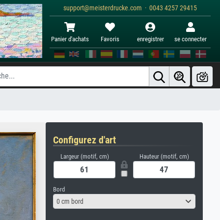
support@meisterdrucke.com · 0043 4257 29415
Panier d'achats
Favoris
enregistrer
se connecter
Configurez d'art
Largeur (motif, cm)
Hauteur (motif, cm)
Bord
0 cm bord