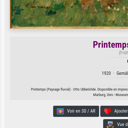
Printemps
(Früh
1920 · Gemäld
Printemps (Paysage fluvial) · Otto Ubbelohde. Disponible en impress
Marburg, Univ.–Museum 
Voir en 3D / AR
Ajouter 
Vue de 