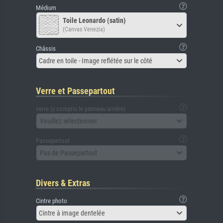
Médium
Toile Leonardo (satin)
(Canvas Venezia)
Châssis
Cadre en toile - Image reflétée sur le côté
Verre et Passepartout
verre (y compris le panneau arrière)
Veuillez sélectionner
Passepartout
Pas de Passepartout
Divers & Extras
Cintre photo
Cintre à image dentelée