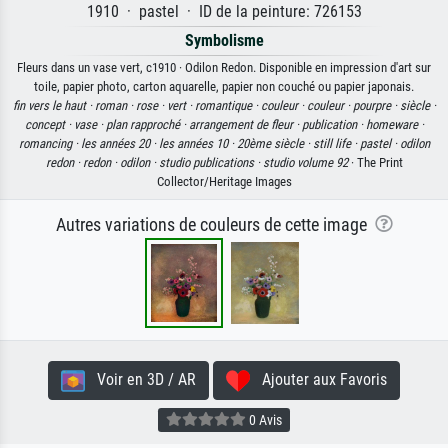
1910 · pastel · ID de la peinture: 726153
Symbolisme
Fleurs dans un vase vert, c1910 · Odilon Redon. Disponible en impression d'art sur
toile, papier photo, carton aquarelle, papier non couché ou papier japonais.
fin vers le haut ·
roman ·
rose ·
vert ·
romantique ·
couleur ·
couleur ·
pourpre ·
siècle ·
concept ·
vase ·
plan rapproché ·
arrangement de fleur ·
publication ·
homeware ·
romancing ·
les années 20 ·
les années 10 ·
20ème siècle ·
still life ·
pastel ·
odilon
redon ·
redon ·
odilon ·
studio publications ·
studio volume 92
· The Print
Collector/Heritage Images
Autres variations de couleurs de cette image
Voir en 3D / AR
Ajouter aux Favoris
0 Avis