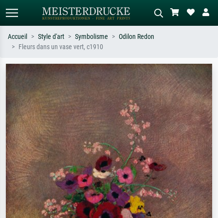
Accueil
Style d'art
Symbolisme
Odilon Redon
Fleurs dans un vase vert, c1910
Recherche standard
Recherche d'images IA
Recherchez par artiste, titre ou style –
Décrivez la scène – ex. prairie verte,
ex. Monet, Nuit étoilée,
abstrait avec beaucoup de rouge,
impressionnisme, vague de Hokusai,
tableau sombre, nu debout près d'un
nu.
arbre.