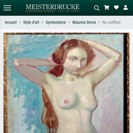
Accueil
Style d'art
Symbolisme
Maurice Denis
Nu coiffant
Recherche standard
Recherche d'images IA
Recherchez par artiste, titre ou style –
Décrivez la scène – ex. prairie verte,
ex. Monet, Nuit étoilée,
abstrait avec beaucoup de rouge,
impressionnisme, vague de Hokusai,
tableau sombre, nu debout près d'un
nu.
arbre.