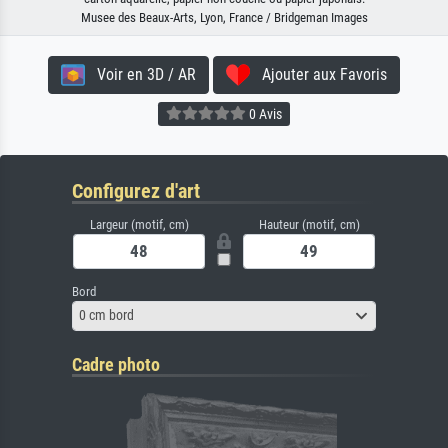
Musee des Beaux-Arts, Lyon, France / Bridgeman Images
Voir en 3D / AR
Ajouter aux Favoris
0 Avis
Configurez d'art
Largeur (motif, cm)
Hauteur (motif, cm)
Bord
0 cm bord
Cadre photo