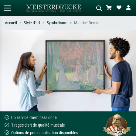
Accueil
Style d'art
Symbolisme
Maurice Denis
Recherche standard
Recherche d'images IA
Recherchez par artiste, titre ou style –
Décrivez la scène – ex. prairie verte,
ex. Monet, Nuit étoilée,
abstrait avec beaucoup de rouge,
impressionnisme, vague de Hokusai,
tableau sombre, nu debout près d'un
nu.
arbre.
Un service client passionné
Tirages d'art de qualité muséale
Options de personnalisation disponibles