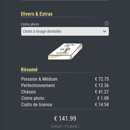
Divers & Extras
Cintre photo
Cintre à image dentelée
Résumé
Pression & Médium
€ 72.75
Perfectionnement
€ 12.36
Châssis
€ 41.27
Cintre photo
€ 1.08
Coûts de licence
€ 14.54
€ 141.99
(Enthält 17% MwSt.)