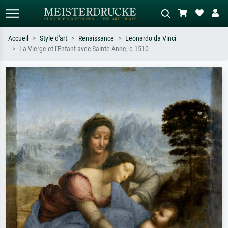
Accueil
Style d'art
Renaissance
Leonardo da Vinci
La Vierge et l'Enfant avec Sainte Anne, c.1510
Recherche standard
Recherche d'images IA
Recherchez par artiste, titre ou style –
Décrivez la scène – ex. prairie verte,
ex. Monet, Nuit étoilée,
abstrait avec beaucoup de rouge,
impressionnisme, vague de Hokusai,
tableau sombre, nu debout près d'un
nu.
arbre.