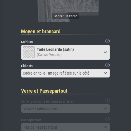
Moyen et brancard
Médium
Toile Leonardo (satin)
(Canvas Venezia)
Châssis
Cadre en toile - Image reflétée sur le côté
Verre et Passepartout
verre (y compris le panneau arrière)
Veuillez sélectionner
Passepartout
Pas de Passepartout