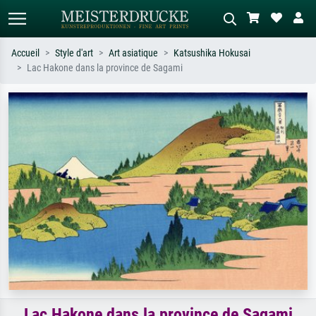
Accueil
Style d'art
Art asiatique
Katsushika Hokusai
Lac Hakone dans la province de Sagami
Recherche standard
Recherche d'images IA
Recherchez par artiste, titre ou style –
Décrivez la scène – ex. prairie verte,
ex. Monet, Nuit étoilée,
abstrait avec beaucoup de rouge,
impressionnisme, vague de Hokusai,
tableau sombre, nu debout près d'un
nu.
arbre.
Lac Hakone dans la province de Sagami