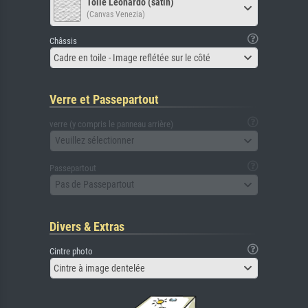
Toile Leonardo (satin)
(Canvas Venezia)
Châssis
Cadre en toile - Image reflétée sur le côté
Verre et Passepartout
verre (y compris le panneau arrière)
Veuillez sélectionner
Passepartout
Pas de Passepartout
Divers & Extras
Cintre photo
Cintre à image dentelée