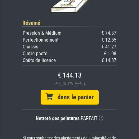
Résumé
Pression & Médium
€ 74.37
Perfectionnement
€ 12.55
Châssis
€ 41.27
Cintre photo
€ 1.08
Coûts de licence
€ 14.87
€ 144.13
(Enthält 17% MwSt.)
dans le panier
Netteté des peintures
PARFAIT
Si vous souhaitez des ajustements de luminosité et de