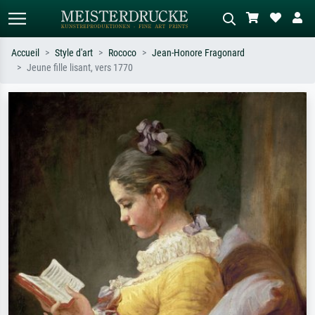
Accueil
Style d'art
Rococo
Jean-Honore Fragonard
Jeune fille lisant, vers 1770
Recherche standard
Recherche d'images IA
Recherchez par artiste, titre ou style –
Décrivez la scène – ex. prairie verte,
ex. Monet, Nuit étoilée,
abstrait avec beaucoup de rouge,
impressionnisme, vague de Hokusai,
tableau sombre, nu debout près d'un
nu.
arbre.