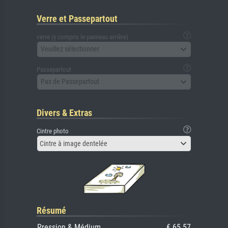
Verre et Passepartout
verre (y compris le panneau arrière)
Veuillez sélectionner
Passepartout
Pas de Passepartout
Divers & Extras
Cintre photo
Cintre à image dentelée
Résumé
Pression & Médium
€ 65.57