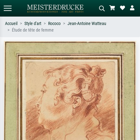
Accueil
Style d'art
Rococo
Jean-Antoine Watteau
Étude de tête de femme
Recherche standard
Recherche d'images IA
Recherchez par artiste, titre ou style –
Décrivez la scène – ex. prairie verte,
ex. Monet, Nuit étoilée,
abstrait avec beaucoup de rouge,
impressionnisme, vague de Hokusai,
tableau sombre, nu debout près d'un
nu.
arbre.