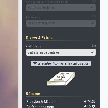
verre (y compris le panneau arrière)
Veuillez sélectionner
Passepartout
Pas de Passepartout
Divers & Extras
Cintre photo
Cintre à image dentelée
Enregistrer / comparer la configuration
Résumé
Pression & Médium
€ 74.37
Perfectionnement
€ 12.55