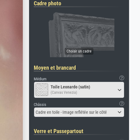
Cadre photo
Moyen et brancard
Médium
Toile Leonardo (satin)
(Canvas Venezia)
Châssis
Cadre en toile - Image reflétée sur le côté
Verre et Passepartout