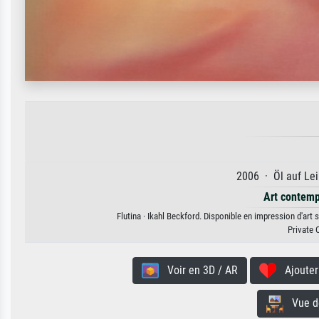
2006 · Öl auf Lei
Art contemp
Flutina · Ikahl Beckford. Disponible en impression d'art 
Private 
Voir en 3D / AR
Ajouter 
Vue de 