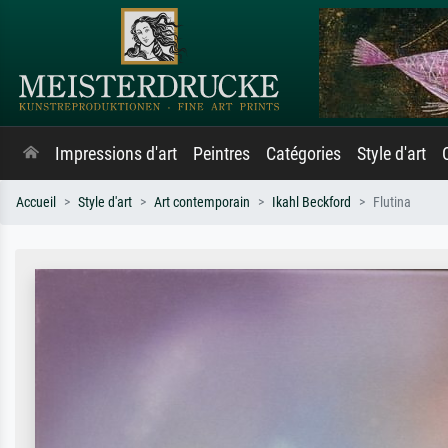
Impressions d'art
Peintres
Catégories
Style d'art
Accueil
Style d'art
Art contemporain
Ikahl Beckford
Flutina