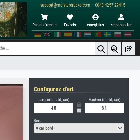
support@meisterdrucke.com · 0043 4257 29415
Panier d'achats
Favoris
enregistrer
se connecter
Configurez d'art
Largeur (motif, cm)
Hauteur (motif, cm)
Bord
0 cm bord