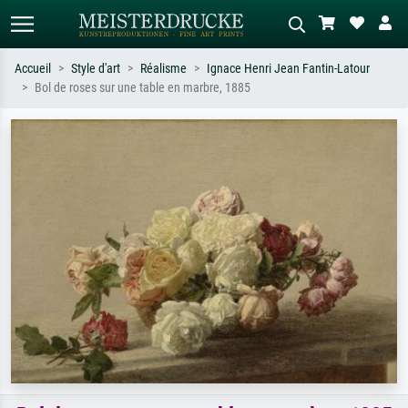
Accueil
Style d'art
Réalisme
Ignace Henri Jean Fantin-Latour
Bol de roses sur une table en marbre, 1885
Recherche standard
Recherche d'images IA
Recherchez par artiste, titre ou style –
Décrivez la scène – ex. prairie verte,
ex. Monet, Nuit étoilée,
abstrait avec beaucoup de rouge,
impressionnisme, vague de Hokusai,
tableau sombre, nu debout près d'un
nu.
arbre.