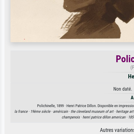
Poli
(P
He
Non daté. 
A
Polichinelle, 1899 · Henri Patrice Dillon. Disponible en impressio
la france ·
19ème siècle ·
américain ·
the cleveland museum of art ·
heritage art
champenois ·
henri patrice dillon american ·
185
Autres variatio