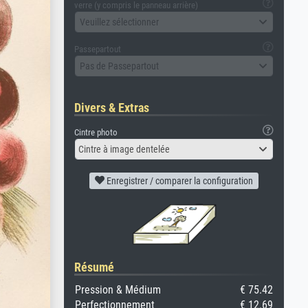
verre (y compris le panneau arrière)
Veuillez sélectionner
Passepartout
Pas de Passepartout
Divers & Extras
Cintre photo
Cintre à image dentelée
Enregistrer / comparer la configuration
Résumé
Pression & Médium
€ 75.42
Perfectionnement
€ 12.69