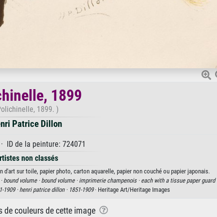
chinelle, 1899
olichinelle, 1899. )
nri Patrice Dillon
· ID de la peinture: 724071
rtistes non classés
n d'art sur toile, papier photo, carton aquarelle, papier non couché ou papier japonais.
 ·
bound volume ·
bound volume ·
imprimerie champenois ·
each with a tissue paper guard 
1-1909 ·
henri patrice dillon ·
1851-1909
· Heritage Art/Heritage Images
ns de couleurs de cette image