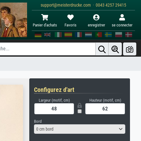
support@meisterdrucke.com · 0043 4257 29415
Panier d'achats
Favoris
enregistrer
se connecter
Configurez d'art
Largeur (motif, cm)
Hauteur (motif, cm)
Bord
0 cm bord