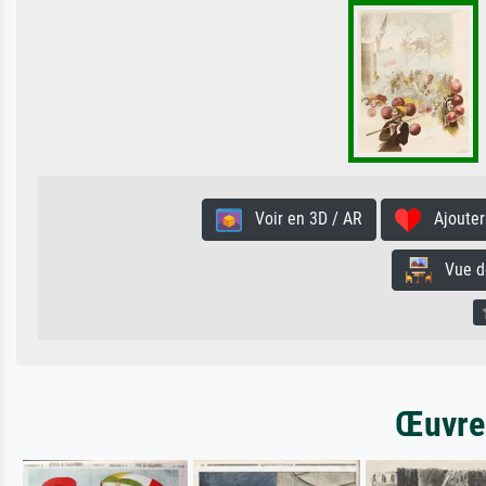
Voir en 3D / AR
Ajouter 
Vue de 
Œuvres