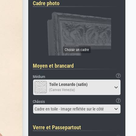
Cadre photo
Moyen et brancard
Médium
Toile Leonardo (satin)
(Canvas Venezia)
Châssis
Cadre en toile - Image reflétée sur le côté
Verre et Passepartout