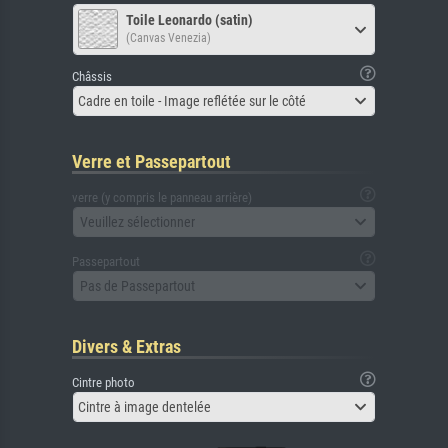
Toile Leonardo (satin)
(Canvas Venezia)
Châssis
Cadre en toile - Image reflétée sur le côté
Verre et Passepartout
verre (y compris le panneau arrière)
Veuillez sélectionner
Passepartout
Pas de Passepartout
Divers & Extras
Cintre photo
Cintre à image dentelée