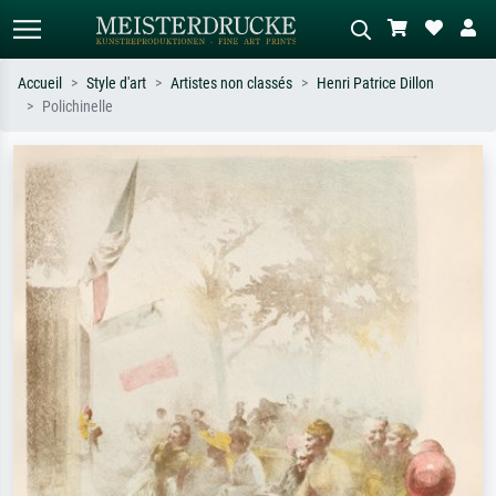
Accueil
Style d'art
Artistes non classés
Henri Patrice Dillon
Polichinelle
Recherche standard
Recherche d'images IA
Recherchez par artiste, titre ou style –
Décrivez la scène – ex. prairie verte,
ex. Monet, Nuit étoilée,
abstrait avec beaucoup de rouge,
impressionnisme, vague de Hokusai,
tableau sombre, nu debout près d'un
nu.
arbre.