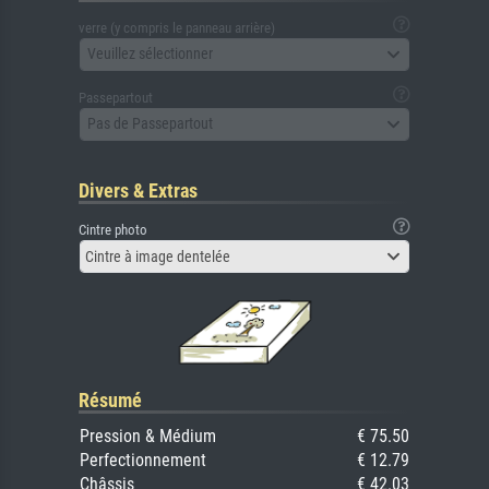
verre (y compris le panneau arrière)
Veuillez sélectionner
Passepartout
Pas de Passepartout
Divers & Extras
Cintre photo
Cintre à image dentelée
Résumé
Pression & Médium
€ 75.50
Perfectionnement
€ 12.79
Châssis
€ 42.03