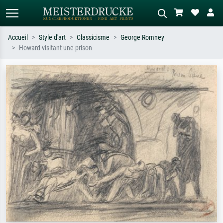
Accueil
Style d'art
Classicisme
George Romney
Howard visitant une prison
Recherche standard
Recherche d'images IA
Recherchez par artiste, titre ou style –
Décrivez la scène – ex. prairie verte,
ex. Monet, Nuit étoilée,
abstrait avec beaucoup de rouge,
impressionnisme, vague de Hokusai,
tableau sombre, nu debout près d'un
nu.
arbre.