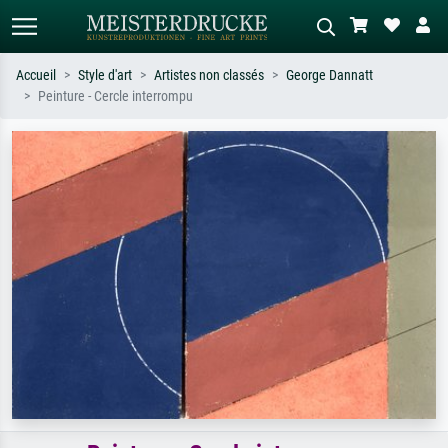
Accueil
Style d'art
Artistes non classés
George Dannatt
Peinture - Cercle interrompu
Recherche standard
Recherche d'images IA
Recherchez par artiste, titre ou style –
Décrivez la scène – ex. prairie verte,
ex. Monet, Nuit étoilée,
abstrait avec beaucoup de rouge,
impressionnisme, vague de Hokusai,
tableau sombre, nu debout près d'un
nu.
arbre.