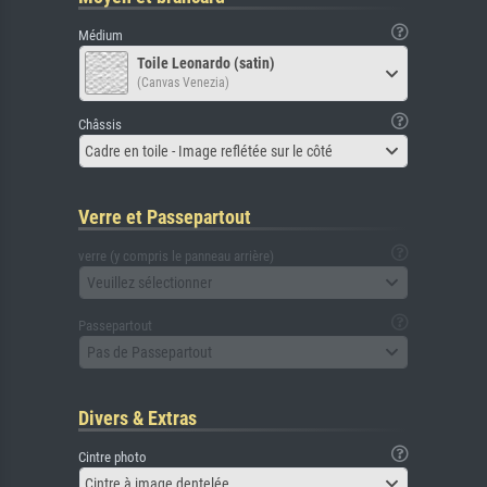
Médium
Toile Leonardo (satin)
(Canvas Venezia)
Châssis
Cadre en toile - Image reflétée sur le côté
Verre et Passepartout
verre (y compris le panneau arrière)
Veuillez sélectionner
Passepartout
Pas de Passepartout
Divers & Extras
Cintre photo
Cintre à image dentelée