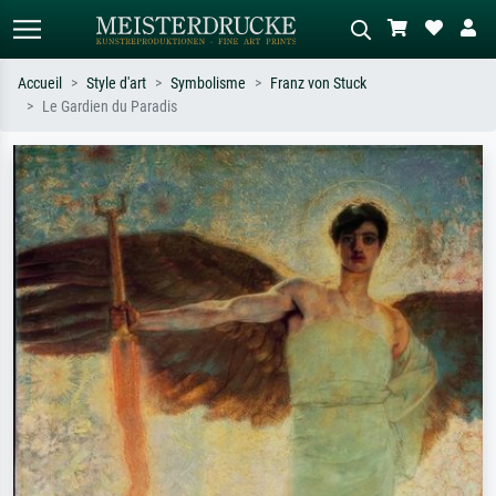
Accueil
Style d'art
Symbolisme
Franz von Stuck
Le Gardien du Paradis
Recherche standard
Recherche d'images IA
Recherchez par artiste, titre ou style –
Décrivez la scène – ex. prairie verte,
ex. Monet, Nuit étoilée,
abstrait avec beaucoup de rouge,
impressionnisme, vague de Hokusai,
tableau sombre, nu debout près d'un
nu.
arbre.