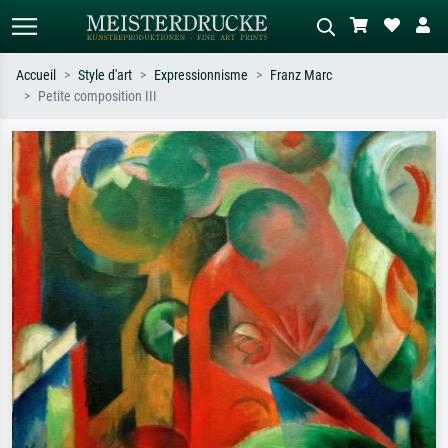
Accueil
Style d'art
Expressionnisme
Franz Marc
Petite composition III
Recherche standard
Recherche d'images IA
Recherchez par artiste, titre ou style –
Décrivez la scène – ex. prairie verte,
ex. Monet, Nuit étoilée,
abstrait avec beaucoup de rouge,
impressionnisme, vague de Hokusai,
tableau sombre, nu debout près d'un
nu.
arbre.