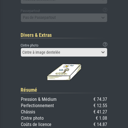
Passepartout
Pas de Passepartout
Divers & Extras
Cintre photo
Cintre à image dentelée
Résumé
Pression & Médium
€ 74.37
Perfectionnement
€ 12.55
Châssis
€ 41.27
Cintre photo
€ 1.08
Coûts de licence
€ 14.87