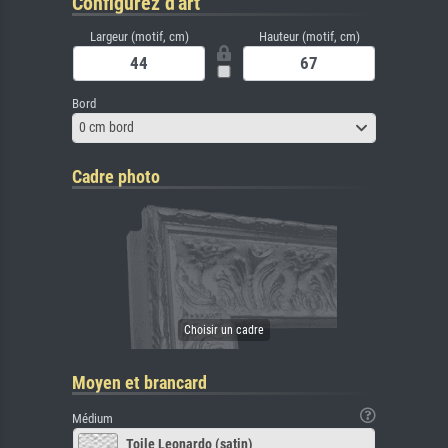
Configurez d'art
Largeur (motif, cm)
Hauteur (motif, cm)
Bord
0 cm bord
Cadre photo
Moyen et brancard
Médium
Toile Leonardo (satin)