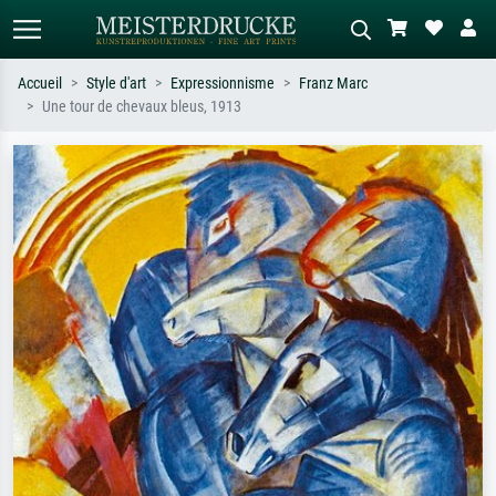
Accueil
Style d'art
Expressionnisme
Franz Marc
Une tour de chevaux bleus, 1913
Recherche standard
Recherche d'images IA
Recherchez par artiste, titre ou style –
Décrivez la scène – ex. prairie verte,
ex. Monet, Nuit étoilée,
abstrait avec beaucoup de rouge,
impressionnisme, vague de Hokusai,
tableau sombre, nu debout près d'un
nu.
arbre.