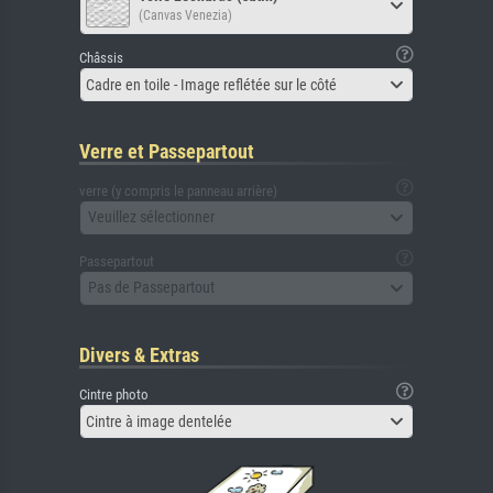
(Canvas Venezia)
Châssis
Cadre en toile - Image reflétée sur le côté
Verre et Passepartout
verre (y compris le panneau arrière)
Veuillez sélectionner
Passepartout
Pas de Passepartout
Divers & Extras
Cintre photo
Cintre à image dentelée