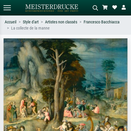
Accueil
Style d'art
Artistes non classés
Francesco Bacchiacca
La collecte de la manne
Recherche standard
Recherche d'images IA
Recherchez par artiste, titre ou style –
Décrivez la scène – ex. prairie verte,
ex. Monet, Nuit étoilée,
abstrait avec beaucoup de rouge,
impressionnisme, vague de Hokusai,
tableau sombre, nu debout près d'un
nu.
arbre.