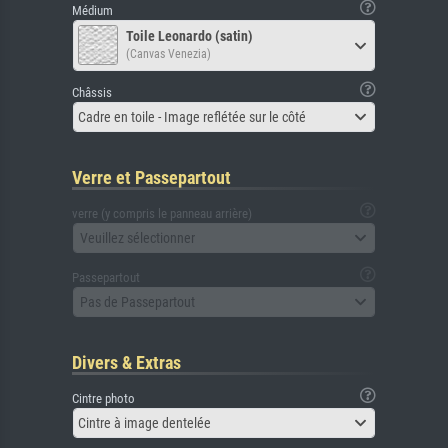
Médium
Toile Leonardo (satin)
(Canvas Venezia)
Châssis
Cadre en toile - Image reflétée sur le côté
Verre et Passepartout
verre (y compris le panneau arrière)
Veuillez sélectionner
Passepartout
Pas de Passepartout
Divers & Extras
Cintre photo
Cintre à image dentelée