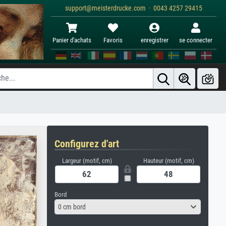
support@meisterdrucke.com · 0043 4257 29415
Panier d'achats
Favoris
enregistrer
se connecter
Configurez d'art
Largeur (motif, cm)
Hauteur (motif, cm)
Bord
0 cm bord