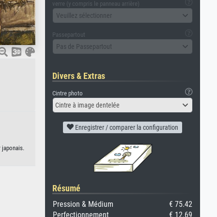
verre (y compris le panneau arrière)
Veuillez sélectionner
Passepartout
Pas de Passepartout
Divers & Extras
Cintre photo
Cintre à image dentelée
Enregistrer / comparer la configuration
 japonais.
Résumé
Pression & Médium
€ 75.42
Perfectionnement
€ 12.69