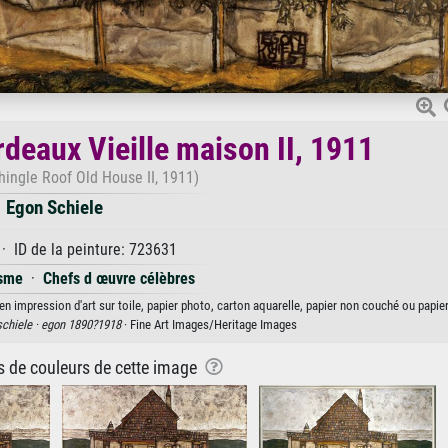
rdeaux Vieille maison II, 1911
hingle Roof Old House II, 1911)
Egon Schiele
· ID de la peinture: 723631
isme
·
Chefs d œuvre célèbres
en impression d'art sur toile, papier photo, carton aquarelle, papier non couché ou papier
schiele ·
egon 1890?1918
· Fine Art Images/Heritage Images
ns de couleurs de cette image