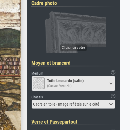
Cadre photo
Moyen et brancard
Médium
Toile Leonardo (satin)
(Canvas Venezia)
Châssis
Cadre en toile - Image reflétée sur le côté
Verre et Passepartout