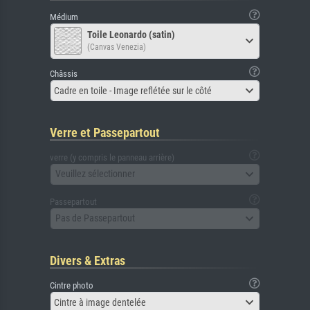
Médium
Toile Leonardo (satin)
(Canvas Venezia)
Châssis
Cadre en toile - Image reflétée sur le côté
Verre et Passepartout
verre (y compris le panneau arrière)
Veuillez sélectionner
Passepartout
Pas de Passepartout
Divers & Extras
Cintre photo
Cintre à image dentelée