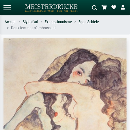
Accueil
Style d'art
Expressionnisme
Egon Schiele
Deux femmes s'embrassant
Recherche standard
Recherche d'images IA
Recherchez par artiste, titre ou style –
Décrivez la scène – ex. prairie verte,
ex. Monet, Nuit étoilée,
abstrait avec beaucoup de rouge,
impressionnisme, vague de Hokusai,
tableau sombre, nu debout près d'un
nu.
arbre.