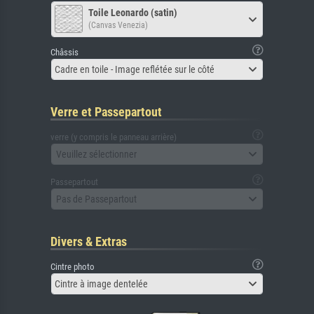
Toile Leonardo (satin)
(Canvas Venezia)
Châssis
Cadre en toile - Image reflétée sur le côté
Verre et Passepartout
verre (y compris le panneau arrière)
Veuillez sélectionner
Passepartout
Pas de Passepartout
Divers & Extras
Cintre photo
Cintre à image dentelée