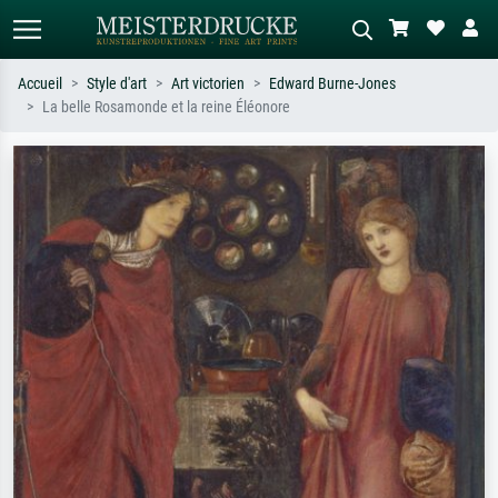
Accueil
Style d'art
Art victorien
Edward Burne-Jones
La belle Rosamonde et la reine Éléonore
Recherche standard
Recherche d'images IA
Recherchez par artiste, titre ou style –
Décrivez la scène – ex. prairie verte,
ex. Monet, Nuit étoilée,
abstrait avec beaucoup de rouge,
impressionnisme, vague de Hokusai,
tableau sombre, nu debout près d'un
nu.
arbre.