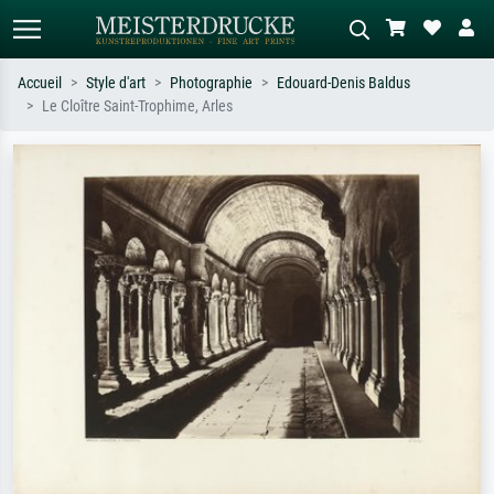
Accueil
Style d'art
Photographie
Edouard-Denis Baldus
Le Cloître Saint-Trophime, Arles
Recherche standard
Recherche d'images IA
Recherchez par artiste, titre ou style –
Décrivez la scène – ex. prairie verte,
ex. Monet, Nuit étoilée,
abstrait avec beaucoup de rouge,
impressionnisme, vague de Hokusai,
tableau sombre, nu debout près d'un
nu.
arbre.