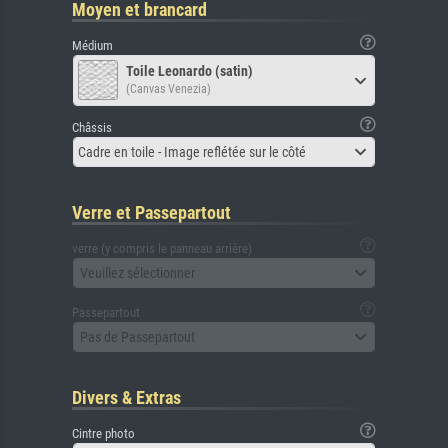
Moyen et brancard
Médium
Toile Leonardo (satin)
(Canvas Venezia)
Châssis
Cadre en toile - Image reflétée sur le côté
Verre et Passepartout
verre (y compris le panneau arrière)
Veuillez sélectionner
Passepartout
Pas de Passepartout
Divers & Extras
Cintre photo