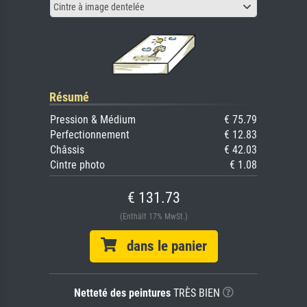
Cintre à image dentelée
Résumé
Pression & Médium
€ 75.79
Perfectionnement
€ 12.83
Châssis
€ 42.03
Cintre photo
€ 1.08
€ 131.73
(Enthält 17% MwSt.)
dans le panier
Netteté des peintures
TRÈS BIEN