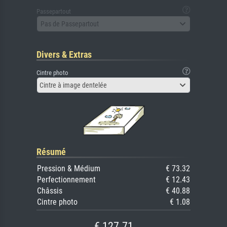
Passepartout
Pas de Passepartout
Divers & Extras
Cintre photo
Cintre à image dentelée
Résumé
Pression & Médium
€ 73.32
Perfectionnement
€ 12.43
Châssis
€ 40.88
Cintre photo
€ 1.08
€ 127.71