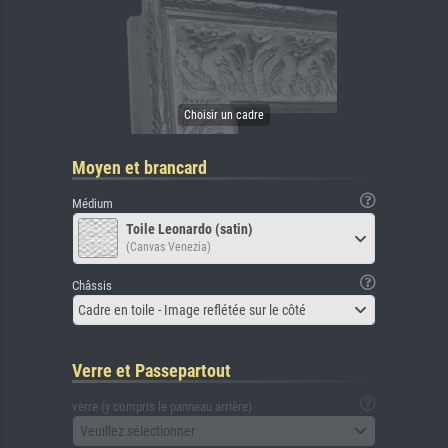
Moyen et brancard
Médium
Toile Leonardo (satin)
(Canvas Venezia)
Châssis
Cadre en toile - Image reflétée sur le côté
Verre et Passepartout
verre (y compris le panneau arrière)
Veuillez sélectionner