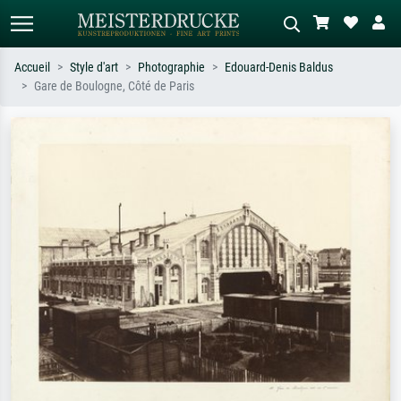
Accueil
Style d'art
Photographie
Edouard-Denis Baldus
Gare de Boulogne, Côté de Paris
Recherche standard
Recherche d'images IA
Recherchez par artiste, titre ou style –
Décrivez la scène – ex. prairie verte,
ex. Monet, Nuit étoilée,
abstrait avec beaucoup de rouge,
impressionnisme, vague de Hokusai,
tableau sombre, nu debout près d'un
nu.
arbre.