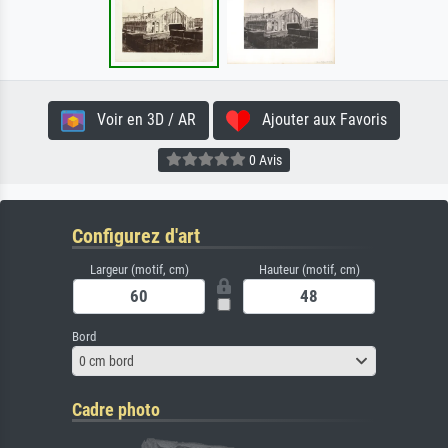
Voir en 3D / AR
Ajouter aux Favoris
0 Avis
Configurez d'art
Largeur (motif, cm)
Hauteur (motif, cm)
Bord
0 cm bord
Cadre photo