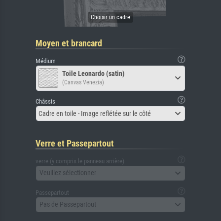
Moyen et brancard
Médium
Toile Leonardo (satin)
(Canvas Venezia)
Châssis
Cadre en toile - Image reflétée sur le côté
Verre et Passepartout
verre (y compris le panneau arrière)
Veuillez sélectionner
Passepartout
Pas de Passepartout