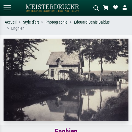
Accueil
Style d'art
Photographie
Edouard-Denis Baldus
Enghien
Recherche standard
Recherche d'images IA
Recherchez par artiste, titre ou style –
Décrivez la scène – ex. prairie verte,
ex. Monet, Nuit étoilée,
abstrait avec beaucoup de rouge,
impressionnisme, vague de Hokusai,
tableau sombre, nu debout près d'un
nu.
arbre.
Enghien