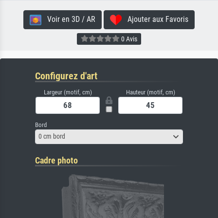
Voir en 3D / AR
Ajouter aux Favoris
0 Avis
Configurez d'art
Largeur (motif, cm)
Hauteur (motif, cm)
Bord
0 cm bord
Cadre photo