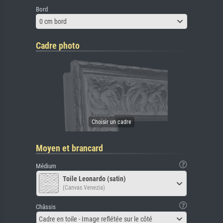
Bord
0 cm bord
Cadre photo
Moyen et brancard
Médium
Toile Leonardo (satin)
(Canvas Venezia)
Châssis
Cadre en toile - Image reflétée sur le côté