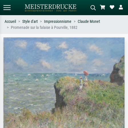
Accueil
Style d'art
Impressionnisme
Claude Monet
Promenade sur la falaise à Pourville, 1882
Recherche standard
Recherche d'images IA
Recherchez par artiste, titre ou style –
Décrivez la scène – ex. prairie verte,
ex. Monet, Nuit étoilée,
abstrait avec beaucoup de rouge,
impressionnisme, vague de Hokusai,
tableau sombre, nu debout près d'un
nu.
arbre.