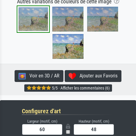
Autres variations de couleurs de cette image
Voir en 3D / AR
Ajouter aux Favoris
5/5 · Afficher les commentaires (6)
Configurez d'art
Largeur (motif, cm)
Hauteur (motif, cm)