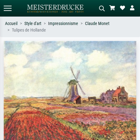
Accueil
Style d'art
Impressionnisme
Claude Monet
Tulipes de Hollande
Recherche standard
Recherche d'images IA
Recherchez par artiste, titre ou style –
Décrivez la scène – ex. prairie verte,
ex. Monet, Nuit étoilée,
abstrait avec beaucoup de rouge,
impressionnisme, vague de Hokusai,
tableau sombre, nu debout près d'un
nu.
arbre.