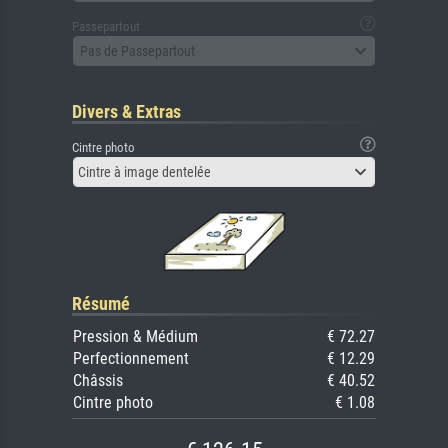
Passepartout
Pas de Passepartout
Divers & Extras
Cintre photo
Cintre à image dentelée
Résumé
Pression & Médium
€ 72.27
Perfectionnement
€ 12.29
Châssis
€ 40.52
Cintre photo
€ 1.08