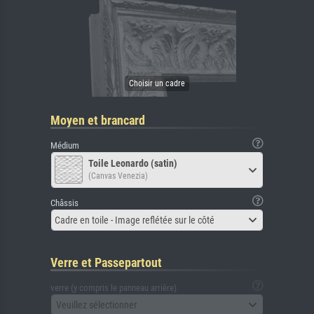
Moyen et brancard
Médium
Toile Leonardo (satin)
(Canvas Venezia)
Châssis
Cadre en toile - Image reflétée sur le côté
Verre et Passepartout
verre (y compris le panneau arrière)
Veuillez sélectionner