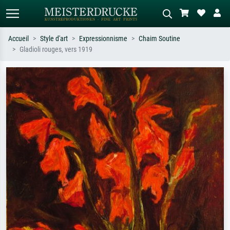
Accueil
Style d'art
Expressionnisme
Chaim Soutine
Gladioli rouges, vers 1919
Recherche standard
Recherche d'images IA
Recherchez par artiste, titre ou style –
Décrivez la scène – ex. prairie verte,
ex. Monet, Nuit étoilée,
abstrait avec beaucoup de rouge,
impressionnisme, vague de Hokusai,
tableau sombre, nu debout près d'un
nu.
arbre.