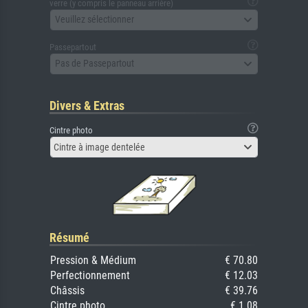
verre (y compris le panneau arrière)
Veuillez sélectionner
Passepartout
Pas de Passepartout
Divers & Extras
Cintre photo
Cintre à image dentelée
Résumé
Pression & Médium
€ 70.80
Perfectionnement
€ 12.03
Châssis
€ 39.76
Cintre photo
€ 1.08