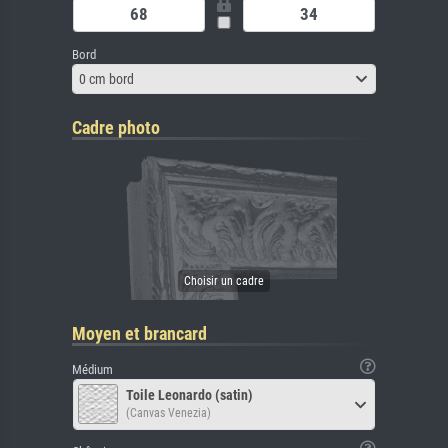
Bord
0 cm bord
Cadre photo
Moyen et brancard
Médium
Toile Leonardo (satin)
(Canvas Venezia)