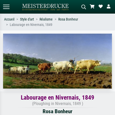
Accueil
Style d'art
Réalisme
Rosa Bonheur
Labourage en Nivernais, 1849
Recherche standard
Recherche d'images IA
Recherchez par artiste, titre ou style –
Décrivez la scène – ex. prairie verte,
ex. Monet, Nuit étoilée,
abstrait avec beaucoup de rouge,
impressionnisme, vague de Hokusai,
tableau sombre, nu debout près d'un
nu.
arbre.
Labourage en Nivernais, 1849
(Ploughing in Nivernais, 1849 )
Rosa Bonheur