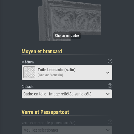
Moyen et brancard
Médium
Toile Leonardo (satin)
(Canvas Venezia)
Châssis
Cadre en toile - Image reflétée sur le côté
Verre et Passepartout
verre (y compris le panneau arrière)
Veuillez sélectionner