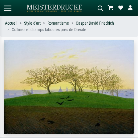
Accueil
Style d'art
Romantisme
Caspar David Friedrich
Collines et champs labourés près de Dresde
Recherche standard
Recherche d'images IA
Recherchez par artiste, titre ou style –
Décrivez la scène – ex. prairie verte,
ex. Monet, Nuit étoilée,
abstrait avec beaucoup de rouge,
impressionnisme, vague de Hokusai,
tableau sombre, nu debout près d'un
nu.
arbre.