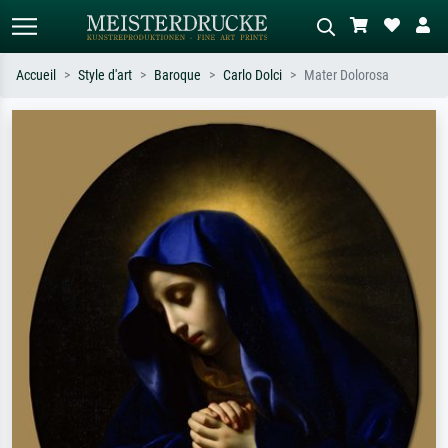
Accueil
Style d'art
Baroque
Carlo Dolci
Mater Dolorosa
Recherche standard
Recherche d'images IA
Recherchez par artiste, titre ou style –
Décrivez la scène – ex. prairie verte,
ex. Monet, Nuit étoilée,
abstrait avec beaucoup de rouge,
impressionnisme, vague de Hokusai,
tableau sombre, nu debout près d'un
nu.
arbre.