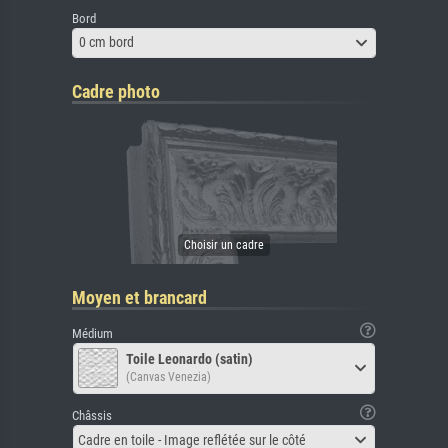
Bord
0 cm bord
Cadre photo
Moyen et brancard
Médium
Toile Leonardo (satin)
(Canvas Venezia)
Châssis
Cadre en toile - Image reflétée sur le côté