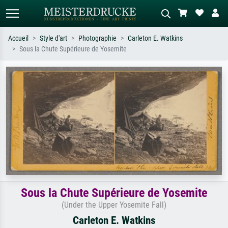
Accueil
Style d'art
Photographie
Carleton E. Watkins
Sous la Chute Supérieure de Yosemite
Recherche standard
Recherche d'images IA
Recherchez par artiste, titre ou style –
Décrivez la scène – ex. prairie verte,
ex. Monet, Nuit étoilée,
abstrait avec beaucoup de rouge,
impressionnisme, vague de Hokusai,
tableau sombre, nu debout près d'un
nu.
arbre.
Sous la Chute Supérieure de Yosemite
(Under the Upper Yosemite Fall)
Carleton E. Watkins