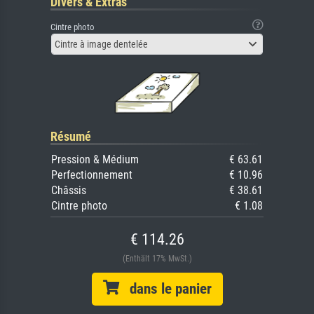
Divers & Extras
Cintre photo
Cintre à image dentelée
Résumé
Pression & Médium
€ 63.61
Perfectionnement
€ 10.96
Châssis
€ 38.61
Cintre photo
€ 1.08
€ 114.26
(Enthält 17% MwSt.)
dans le panier