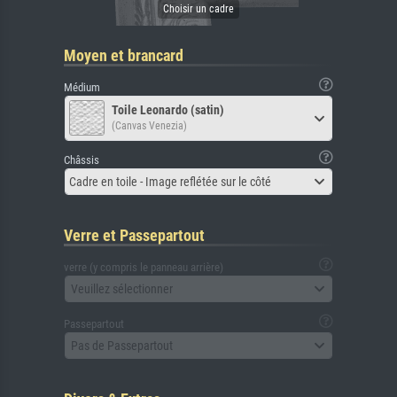
Moyen et brancard
Médium
Toile Leonardo (satin)
(Canvas Venezia)
Châssis
Cadre en toile - Image reflétée sur le côté
Verre et Passepartout
verre (y compris le panneau arrière)
Veuillez sélectionner
Passepartout
Pas de Passepartout