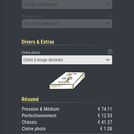
Veuillez sélectionner
Passepartout
Pas de Passepartout
Divers & Extras
Cintre photo
Cintre à image dentelée
Résumé
Pression & Médium
€ 74.11
Perfectionnement
€ 12.53
Châssis
€ 41.27
Cintre photo
€ 1.08