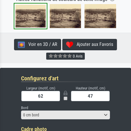
Voir en 3D / AR
Ajouter aux Favoris
0 Avis
Configurez d'art
Largeur (motif, cm)
Hauteur (motif, cm)
Bord
0 cm bord
Cadre photo