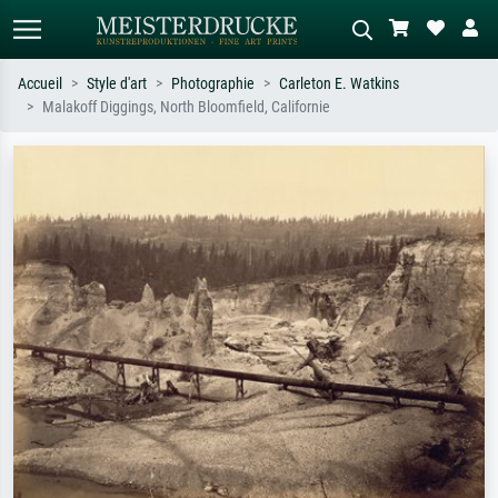
Accueil
Style d'art
Photographie
Carleton E. Watkins
Malakoff Diggings, North Bloomfield, Californie
Recherche standard
Recherche d'images IA
Recherchez par artiste, titre ou style –
Décrivez la scène – ex. prairie verte,
ex. Monet, Nuit étoilée,
abstrait avec beaucoup de rouge,
impressionnisme, vague de Hokusai,
tableau sombre, nu debout près d'un
nu.
arbre.