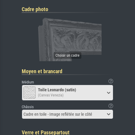
Cadre photo
Moyen et brancard
Médium
Toile Leonardo (satin)
(Canvas Venezia)
Châssis
Cadre en toile - Image reflétée sur le côté
Verre et Passepartout