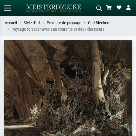
Accueil
Style d'art
Peinture de paysage
Carl Blechen
Paysage forestier avec eau courante et deux chasseurs
Recherche standard
Recherche d'images IA
Recherchez par artiste, titre ou style –
Décrivez la scène – ex. prairie verte,
ex. Monet, Nuit étoilée,
abstrait avec beaucoup de rouge,
impressionnisme, vague de Hokusai,
tableau sombre, nu debout près d'un
nu.
arbre.