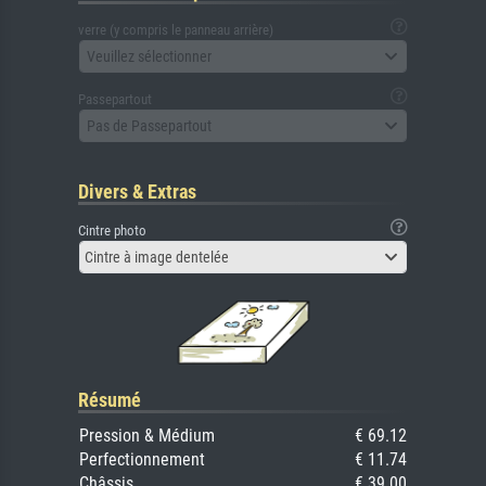
verre (y compris le panneau arrière)
Veuillez sélectionner
Passepartout
Pas de Passepartout
Divers & Extras
Cintre photo
Cintre à image dentelée
Résumé
Pression & Médium
€ 69.12
Perfectionnement
€ 11.74
Châssis
€ 39.00