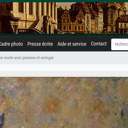
Contact
Cadre photo
Presse écrite
Aide et service
re morte avec pivoines et seringat