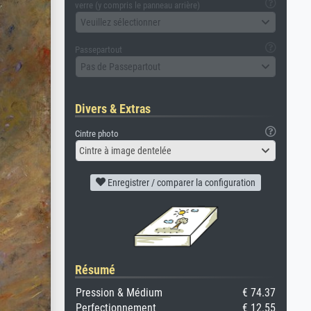
verre (y compris le panneau arrière)
Veuillez sélectionner
Passepartout
Pas de Passepartout
Divers & Extras
Cintre photo
Cintre à image dentelée
Enregistrer / comparer la configuration
Résumé
Pression & Médium
€ 74.37
Perfectionnement
€ 12.55