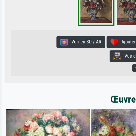
Voir en 3D / AR
Ajouter 
Vue de 
Œuvres