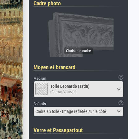
Cadre photo
Moyen et brancard
Médium
Toile Leonardo (satin)
(Canvas Venezia)
Châssis
Cadre en toile - Image reflétée sur le côté
Verre et Passepartout