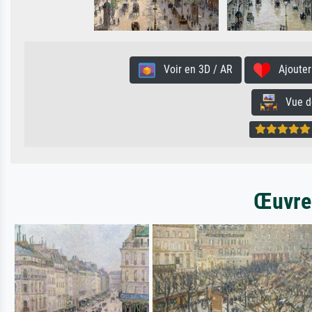
Voir en 3D / AR
Ajouter 
Vue de 
Œuvres