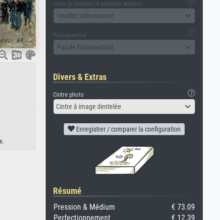
verre (y compris le panneau arrière)
Veuillez sélectionner
Passepartout
Pas de Passepartout
Divers & Extras
Cintre photo
Cintre à image dentelée
Enregistrer / comparer la configuration
s.
Résumé
Pression & Médium
€ 73.09
Perfectionnement
€ 12.39