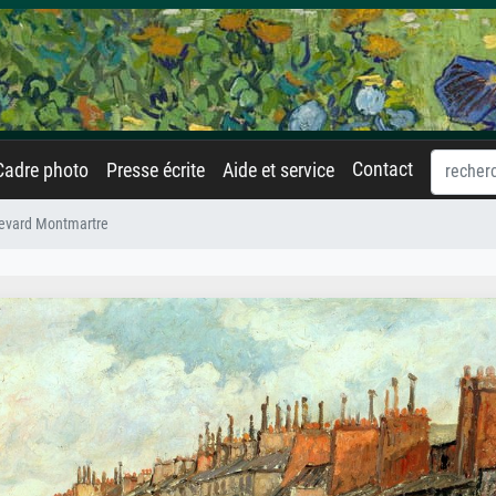
Contact
Cadre photo
Presse écrite
Aide et service
evard Montmartre