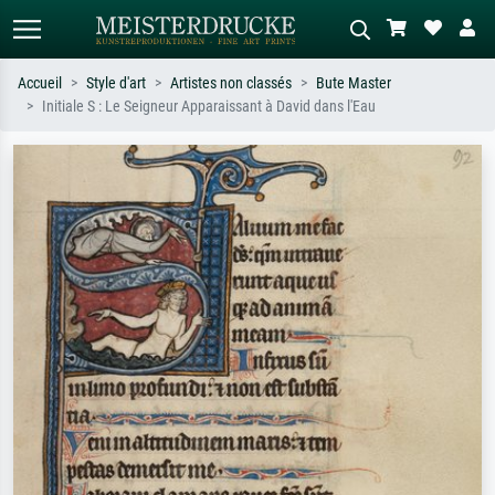
Accueil
Style d'art
Artistes non classés
Bute Master
Initiale S : Le Seigneur Apparaissant à David dans l'Eau
Recherche standard
Recherche d'images IA
Recherchez par artiste, titre ou style –
Décrivez la scène – ex. prairie verte,
ex. Monet, Nuit étoilée,
abstrait avec beaucoup de rouge,
impressionnisme, vague de Hokusai,
tableau sombre, nu debout près d'un
nu.
arbre.