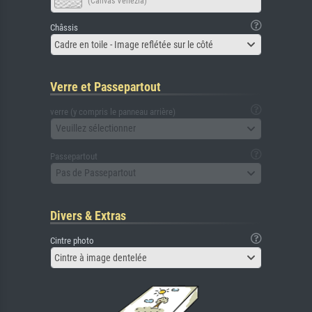
(Canvas Venezia)
Châssis
Cadre en toile - Image reflétée sur le côté
Verre et Passepartout
verre (y compris le panneau arrière)
Veuillez sélectionner
Passepartout
Pas de Passepartout
Divers & Extras
Cintre photo
Cintre à image dentelée