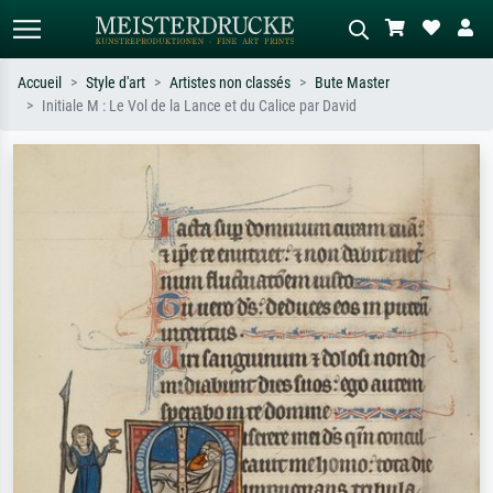
Accueil
Style d'art
Artistes non classés
Bute Master
Initiale M : Le Vol de la Lance et du Calice par David
Recherche standard
Recherche d'images IA
Recherchez par artiste, titre ou style –
Décrivez la scène – ex. prairie verte,
ex. Monet, Nuit étoilée,
abstrait avec beaucoup de rouge,
impressionnisme, vague de Hokusai,
tableau sombre, nu debout près d'un
nu.
arbre.