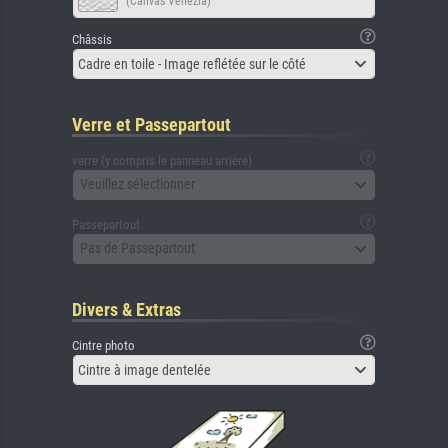
(Canvas Venezia)
Châssis
Cadre en toile - Image reflétée sur le côté
Verre et Passepartout
verre (y compris le panneau arrière)
Veuillez sélectionner
Passepartout
Pas de Passepartout
Divers & Extras
Cintre photo
Cintre à image dentelée