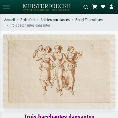
Accueil
Style d'art
Artistes non classés
Bertel Thorvaldsen
Trois bacchantes dansantes
Recherche standard
Recherche d'images IA
Recherchez par artiste, titre ou style –
Décrivez la scène – ex. prairie verte,
ex. Monet, Nuit étoilée,
abstrait avec beaucoup de rouge,
impressionnisme, vague de Hokusai,
tableau sombre, nu debout près d'un
nu.
arbre.
Trois bacchantes dansantes