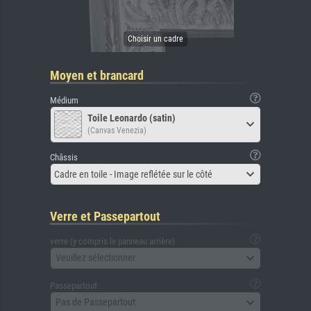
Moyen et brancard
Médium
Toile Leonardo (satin)
(Canvas Venezia)
Châssis
Cadre en toile - Image reflétée sur le côté
Verre et Passepartout
verre (y compris le panneau arrière)
Veuillez sélectionner
Passepartout
Pas de Passepartout