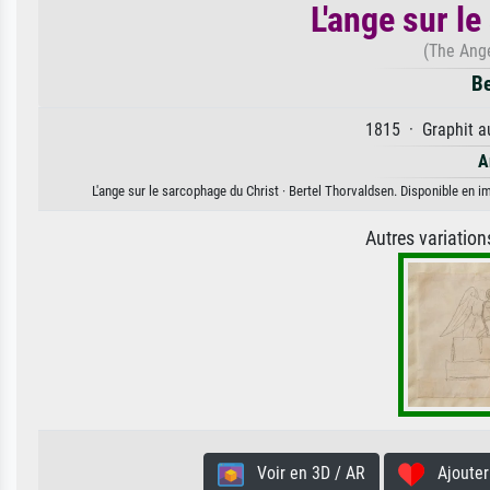
L'ange sur l
(The Ange
Be
1815 · Graphit au
A
L'ange sur le sarcophage du Christ · Bertel Thorvaldsen. Disponible en im
Autres variatio
Voir en 3D / AR
Ajouter 