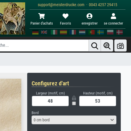
support@meisterdrucke.com · 0043 4257 29415
Panier d'achats
Favoris
enregistrer
se connecter
Configurez d'art
Largeur (motif, cm)
Hauteur (motif, cm)
Bord
0 cm bord