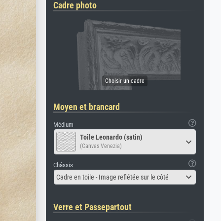
Cadre photo
Moyen et brancard
Médium
Toile Leonardo (satin)
(Canvas Venezia)
Châssis
Cadre en toile - Image reflétée sur le côté
Verre et Passepartout