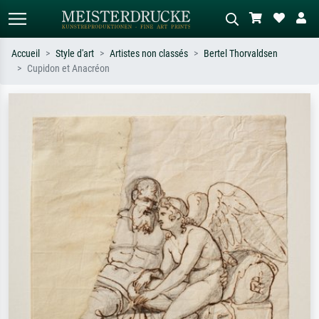
Accueil
Style d'art
Artistes non classés
Bertel Thorvaldsen
Cupidon et Anacréon
Recherche standard
Recherche d'images IA
Recherchez par artiste, titre ou style –
Décrivez la scène – ex. prairie verte,
ex. Monet, Nuit étoilée,
abstrait avec beaucoup de rouge,
impressionnisme, vague de Hokusai,
tableau sombre, nu debout près d'un
nu.
arbre.