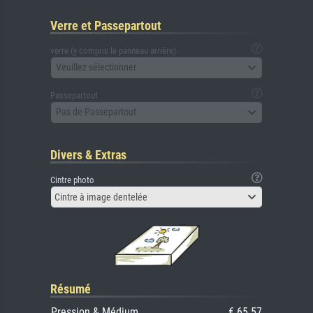
Verre et Passepartout
verre (y compris le panneau arrière)
Veuillez sélectionner
Passepartout
Pas de Passepartout
Divers & Extras
Cintre photo
Cintre à image dentelée
Résumé
Pression & Médium
€ 65.57