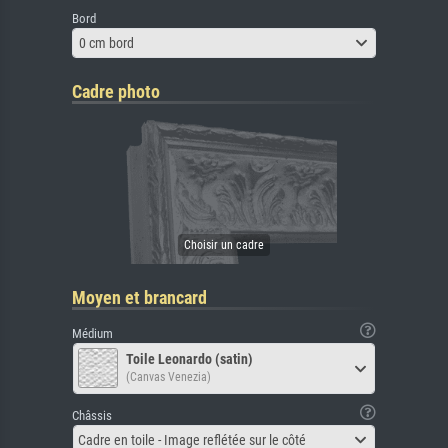
Bord
0 cm bord
Cadre photo
Moyen et brancard
Médium
Toile Leonardo (satin)
(Canvas Venezia)
Châssis
Cadre en toile - Image reflétée sur le côté