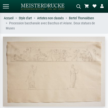
Accueil
Style d'art
Artistes non classés
Bertel Thorvaldsen
Procession bacchanale avec Bacchus et Ariane. Deux statues de
Recherche standard
Recherche d'images IA
Muses
Recherchez par artiste, titre ou style –
Décrivez la scène – ex. prairie verte,
ex. Monet, Nuit étoilée,
abstrait avec beaucoup de rouge,
impressionnisme, vague de Hokusai,
tableau sombre, nu debout près d'un
nu.
arbre.