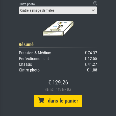
Cintre photo
Cintre à image dentelée
Résumé
Pression & Médium
€ 74.37
Perfectionnement
€ 12.55
Châssis
€ 41.27
Cintre photo
€ 1.08
€ 129.26
(Enthält 17% MwSt.)
dans le panier