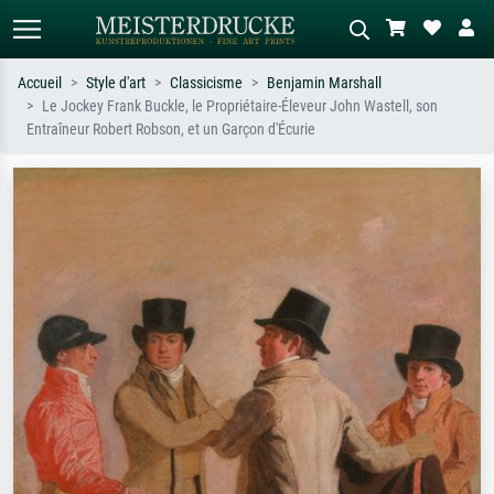
Accueil
Style d'art
Classicisme
Benjamin Marshall
Le Jockey Frank Buckle, le Propriétaire-Éleveur John Wastell, son
Recherche standard
Recherche d'images IA
Entraîneur Robert Robson, et un Garçon d'Écurie
Recherchez par artiste, titre ou style –
Décrivez la scène – ex. prairie verte,
ex. Monet, Nuit étoilée,
abstrait avec beaucoup de rouge,
impressionnisme, vague de Hokusai,
tableau sombre, nu debout près d'un
nu.
arbre.