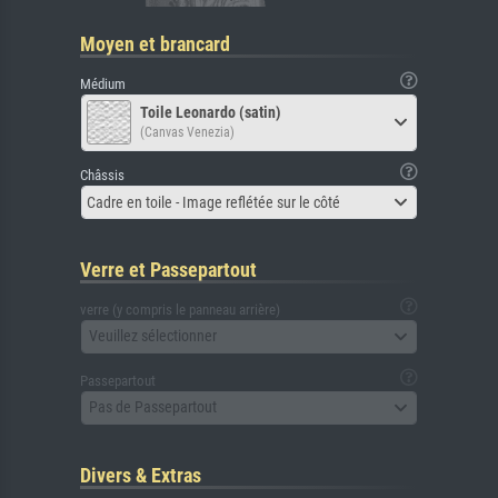
Moyen et brancard
Médium
Toile Leonardo (satin)
(Canvas Venezia)
Châssis
Cadre en toile - Image reflétée sur le côté
Verre et Passepartout
verre (y compris le panneau arrière)
Veuillez sélectionner
Passepartout
Pas de Passepartout
Divers & Extras