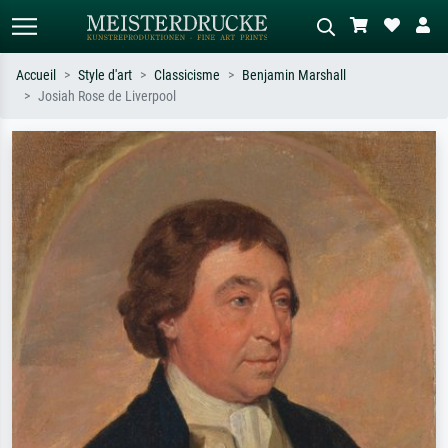
Accueil
Style d'art
Classicisme
Benjamin Marshall
Josiah Rose de Liverpool
Recherche standard
Recherche d'images IA
Recherchez par artiste, titre ou style –
Décrivez la scène – ex. prairie verte,
ex. Monet, Nuit étoilée,
abstrait avec beaucoup de rouge,
impressionnisme, vague de Hokusai,
tableau sombre, nu debout près d'un
nu.
arbre.