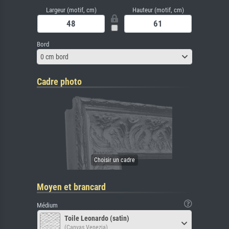
Largeur (motif, cm)
Hauteur (motif, cm)
Bord
0 cm bord
Cadre photo
Moyen et brancard
Médium
Toile Leonardo (satin)
(Canvas Venezia)