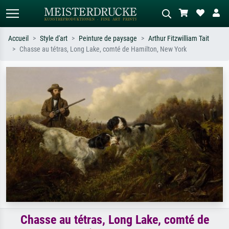
Accueil
Style d'art
Peinture de paysage
Arthur Fitzwilliam Tait
Chasse au tétras, Long Lake, comté de Hamilton, New York
Recherche standard
Recherche d'images IA
Recherchez par artiste, titre ou style –
Décrivez la scène – ex. prairie verte,
ex. Monet, Nuit étoilée,
abstrait avec beaucoup de rouge,
impressionnisme, vague de Hokusai,
tableau sombre, nu debout près d'un
nu.
arbre.
Chasse au tétras, Long Lake, comté de