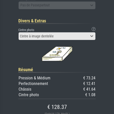
Pas de Passepartout
Divers & Extras
Cintre photo
Cintre à image dentelée
Résumé
Pression & Médium
€ 73.24
Perfectionnement
€ 12.41
Châssis
€ 41.64
Cintre photo
€ 1.08
€ 128.37
(Enthält 17% MwSt.)