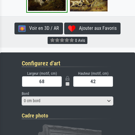
Voir en 3D / AR
Ajouter aux Favoris
0 Avis
Configurez d'art
Largeur (motif, cm)
Hauteur (motif, cm)
Bord
0 cm bord
Cadre photo