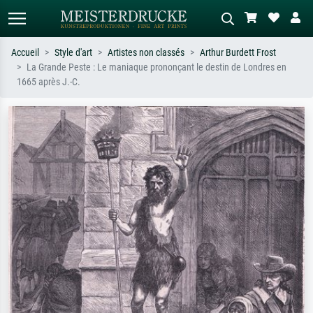
Accueil
Style d'art
Artistes non classés
Arthur Burdett Frost
La Grande Peste : Le maniaque prononçant le destin de Londres en
Recherche standard
Recherche d'images IA
1665 après J.-C.
Recherchez par artiste, titre ou style –
Décrivez la scène – ex. prairie verte,
ex. Monet, Nuit étoilée,
abstrait avec beaucoup de rouge,
impressionnisme, vague de Hokusai,
tableau sombre, nu debout près d'un
nu.
arbre.