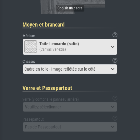
Moyen et brancard
Médium
Toile Leonardo (satin)
(Canvas Venezia)
Châssis
Cadre en toile - Image reflétée sur le côté
Verre et Passepartout
verre (y compris le panneau arrière)
Veuillez sélectionner
Passepartout
Pas de Passepartout