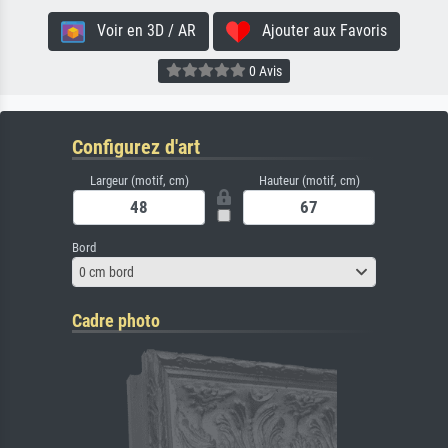
Voir en 3D / AR
Ajouter aux Favoris
0 Avis
Configurez d'art
Largeur (motif, cm)
Hauteur (motif, cm)
Bord
0 cm bord
Cadre photo