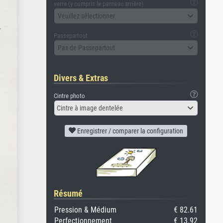
verre (y compris le panneau arrière)
Veuillez sélectionner
Passepartout
Pas de Passepartout
Divers & Extras
Cintre photo
Cintre à image dentelée
Enregistrer / comparer la configuration
Résumé
Pression & Médium
€ 82.61
Perfectionnement
€ 13.92