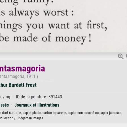
ntasmagoria
antasmagoria, 1911 )
thur Burdett Frost
aving · ID de la peinture: 391443
assés
·
Journaux et illustrations
d'art sur toile, papier photo, carton aquarelle, papier non couché ou papier japonais.
Collection / Bridgeman Images