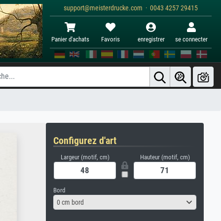
support@meisterdrucke.com · 0043 4257 29415
Panier d'achats
Favoris
enregistrer
se connecter
Configurez d'art
Largeur (motif, cm)
Hauteur (motif, cm)
Bord
0 cm bord