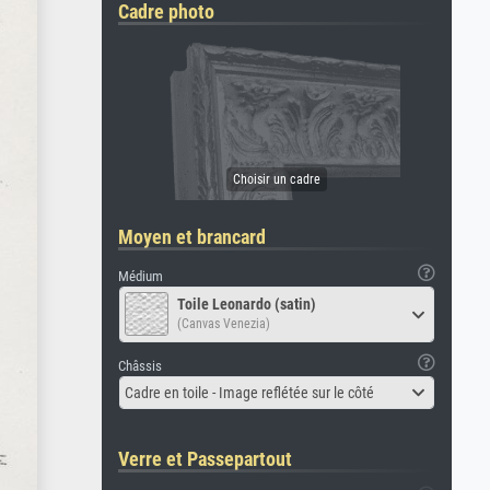
Cadre photo
Moyen et brancard
Médium
Toile Leonardo (satin)
(Canvas Venezia)
Châssis
Cadre en toile - Image reflétée sur le côté
Verre et Passepartout