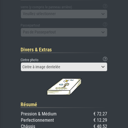
verre (y compris le panneau arrière)
Veuillez sélectionner
Passepartout
Pas de Passepartout
Divers & Extras
Cintre photo
Cintre à image dentelée
Résumé
Pression & Médium
€ 72.27
Perfectionnement
€ 12.29
Châssis
€ 40.52