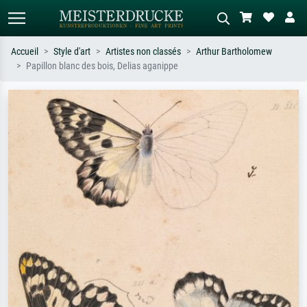
Accueil
Style d'art
Artistes non classés
Arthur Bartholomew
Papillon blanc des bois, Delias aganippe
Recherche standard
Recherche d'images IA
Recherchez par artiste, titre ou style –
Décrivez la scène – ex. prairie verte,
ex. Monet, Nuit étoilée,
abstrait avec beaucoup de rouge,
impressionnisme, vague de Hokusai,
tableau sombre, nu debout près d'un
nu.
arbre.